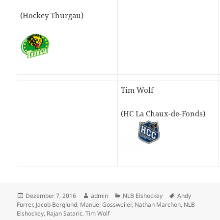
(Hockey Thurgau)
Tim Wolf
(HC La Chaux-de-Fonds)
Veröffentlicht
Autor
Kategorien
Schlagwörter
Dezember 7, 2016
admin
NLB Eishockey
Andy
am
Furrer
,
Jacob Berglund
,
Manuel Gossweiler
,
Nathan Marchon
,
NLB
Eishockey
,
Rajan Sataric
,
Tim Wolf