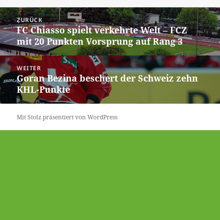
Beitrags-
ZURÜCK
Navigation
FC Chiasso spielt verkehrte Welt – FCZ
Vorheriger
mit 20 Punkten Vorsprung auf Rang 3
Beitrag:
WEITER
Goran Bezina beschert der Schweiz zehn
Nächster
KHL-Punkte
Beitrag:
Mit Stolz präsentiert von WordPress