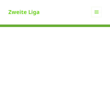
Zweite Liga
MENÜ
UND
WIDGETS