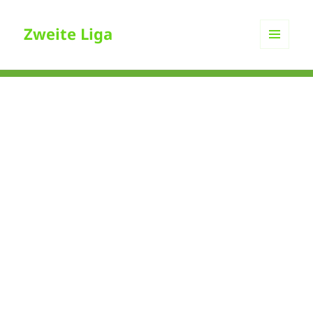
Zweite Liga
MENÜ
UND
WIDGETS