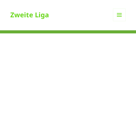
Zweite Liga
MENÜ
UND
WIDGETS