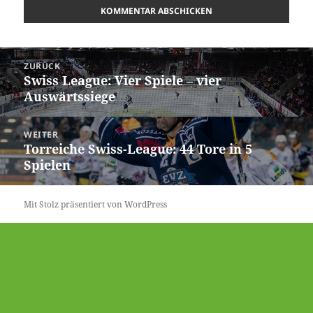
Beitrags-
ZURÜCK
Navigation
Swiss League: Vier Spiele – vier
Vorheriger
Auswärtssiege
Beitrag:
WEITER
Torreiche Swiss-League: 44 Tore in 5
Nächster
Spielen
Beitrag:
Mit Stolz präsentiert von WordPress