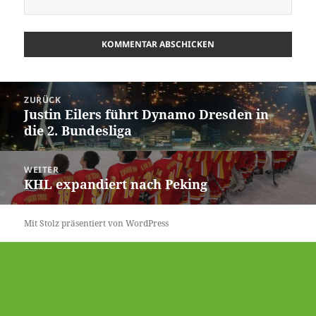
Beitrags-
ZURÜCK
Navigation
Justin Eilers führt Dynamo Dresden in
Vorheriger
die 2. Bundesliga
Beitrag:
WEITER
KHL expandiert nach Peking
Nächster
Beitrag:
Mit Stolz präsentiert von WordPress