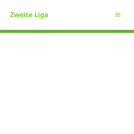
Zweite Liga
MENÜ
UND
WIDGETS