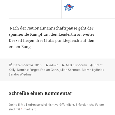
Nach der Nationalmannschaftspause geht der
spannende Kampf um den Leaderthron weiter.
Derzeit liegen drei Clubs punktegleich auf dem
ersten Rang.
Veröffentlicht
Autor
Kategorien
Schlagwörter
Dezember 14, 2015
admin
NLB Eishockey
Brent
am
Kelly
,
Dominic Forget
,
Fabian Ganz
,
Julian Schmutz
,
Melvin Nyffeler
,
Sandro Wiedmer
Schreibe einen Kommentar
Deine E-Mail-Adresse wird nicht veröffentlicht.
Erforderliche Felder
sind mit
*
markiert