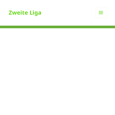
Zweite Liga
MENÜ
UND
WIDGETS