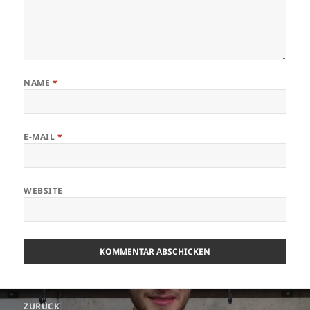
NAME
*
E-MAIL
*
WEBSITE
Beitrags-
ZURÜCK