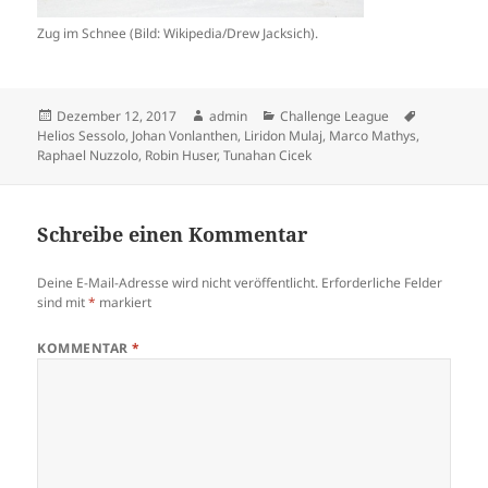
Zug im Schnee (Bild: Wikipedia/Drew Jacksich).
Veröffentlicht
Autor
Kategorien
Schlagwör
Dezember 12, 2017
admin
Challenge League
am
Helios Sessolo
,
Johan Vonlanthen
,
Liridon Mulaj
,
Marco Mathys
,
Raphael Nuzzolo
,
Robin Huser
,
Tunahan Cicek
Schreibe einen Kommentar
Deine E-Mail-Adresse wird nicht veröffentlicht.
Erforderliche Felder
sind mit
*
markiert
KOMMENTAR
*