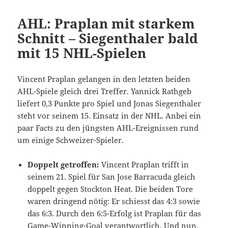
AHL: Praplan mit starkem
Schnitt – Siegenthaler bald
mit 15 NHL-Spielen
Vincent Praplan gelangen in den letzten beiden
AHL-Spiele gleich drei Treffer. Yannick Rathgeb
liefert 0,3 Punkte pro Spiel und Jonas Siegenthaler
steht vor seinem 15. Einsatz in der NHL. Anbei ein
paar Facts zu den jüngsten AHL-Ereignissen rund
um einige Schweizer-Spieler.
Doppelt getroffen:
Vincent Praplan trifft in
seinem 21. Spiel für San Jose Barracuda gleich
doppelt gegen Stockton Heat. Die beiden Tore
waren dringend nötig: Er schiesst das 4:3 sowie
das 6:3. Durch den 6:5-Erfolg ist Praplan für das
Game-Winning-Goal verantwortlich. Und nun,