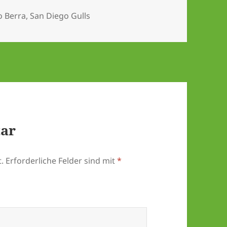
lagwörter
o Berra
,
San Diego Gulls
tar
.
Erforderliche Felder sind mit
*