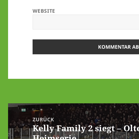
WEBSITE
Beitrags-
Navigation
ZURÜCK
Kelly Family 2 siegt – Ol
Vorheriger
Heimserie
Beitrag: