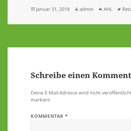
Veröffentlicht
Autor
Kategorien
Sch
Januar 31, 2018
admin
AHL
Ret
am
Schreibe einen Kommen
Deine E-Mail-Adresse wird nicht veröffentlicht
markiert
KOMMENTAR
*