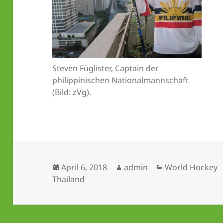
Steven Füglister, Captain der
philippinischen Nationalmannschaft
(Bild: zVg).
Veröffentlicht
Autor
Kategorien
April 6, 2018
admin
World Hockey
am
Thailand