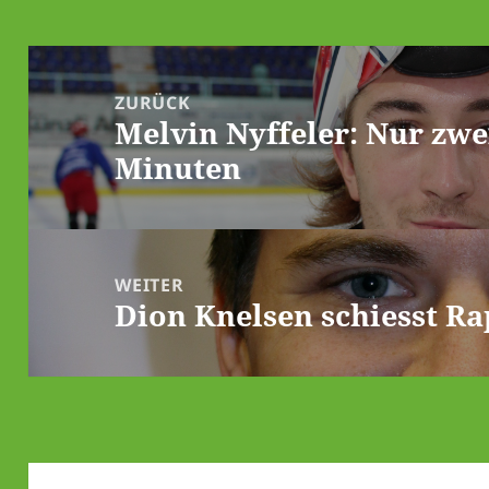
Beitrags-
Navigation
ZURÜCK
Melvin Nyffeler: Nur zwe
Vorheriger
Minuten
Beitrag:
WEITER
Dion Knelsen schiesst Ra
Nächster
Beitrag: