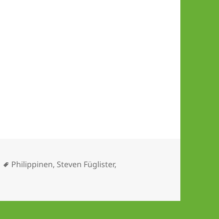
Schlagwörter
Philippinen
,
Steven Füglister
,