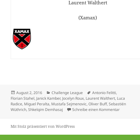
Laurent Walthert
(Xamax)
Veröffentlicht
Kategorien
Schlagwörter
August 2, 2016
Challenge League
Antonio Felitti
,
am
Florian Stahel
,
Janick Kamber
,
Jocelyn Roux
,
Laurent Walthert
,
Luca
Radice
,
Miguel Peralta
,
Mustafa Sejmenovic
,
Oliver Buff
,
Sebastién
zu FC Scha
Wüthrich
,
Shkelqim Demhasaj
Schreibe einen Kommentar
Mit Stolz präsentiert von WordPress