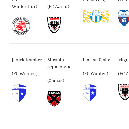
Winterthur)
(FC Aarau)
Janick Kamber
Mustafa
Florian Stahel
Migue
Sejmenovic
(FC Wohlen)
(FC Wohlen)
(FC 
(Xamax)