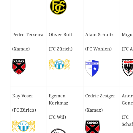
Pedro Teixeira
Oliver Buff
Alain Schultz
Migue
(Xamax)
(FC Zürich)
(FC Wohlen)
(FC 
Kay Voser
Egemen
Cedric Zesiger
Andr
Korkmaz
Gonc
(FC Zürich)
(Xamax)
(FC Wil)
(FC
Scha