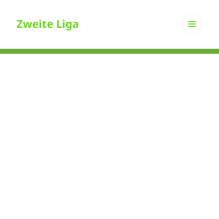
Zweite Liga
MENÜ
UND
WIDGETS