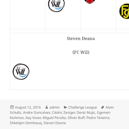
Steven Deana
(FC Wil)
Veröffentlicht
Autor
Kategorien
Schlagwörter
August 12, 2016
admin
Challenge League
Alain
am
Schultz
,
Andre Goncalves
,
Cédric Zesiger
,
Deniz Mujic
,
Egemen
Korkmaz
,
Kay Voser
,
Miguel Peralta
,
Oliver Buff
,
Pedro Teixeira
,
Shkelqim Demhasaj
,
Steven Deana