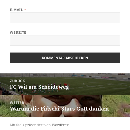
E-MAIL
*
WEBSITE
Beitrags-
ZURÜCK
Navigation
FC Wil am Scheideweg
Vorheriger
Beitrag:
WEITER
Warum die Fidschi-Stars Gott danken
Nächster
Beitrag:
Mit Stolz präsentiert von WordPress