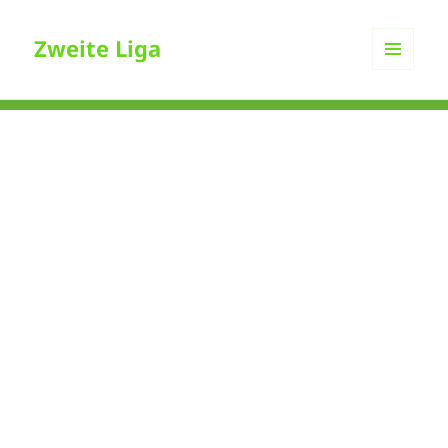
Zweite Liga
MENÜ
UND
WIDGETS