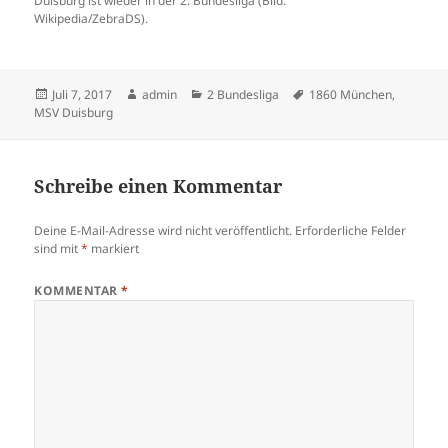
Duisburg ist wieder in der 2. Bundesliga (Bild:
Wikipedia/ZebraDS).
Veröffentlicht
Autor
Kategorien
Schlagwörter
Juli 7, 2017
admin
2 Bundesliga
1860 München
,
am
MSV Duisburg
Schreibe einen Kommentar
Deine E-Mail-Adresse wird nicht veröffentlicht.
Erforderliche Felder
sind mit
*
markiert
KOMMENTAR
*