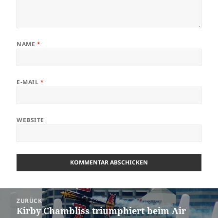
NAME
*
E-MAIL
*
WEBSITE
Beitrags-
ZURÜCK
Navigation
Kirby Chambliss triumphiert beim Air
Vorheriger