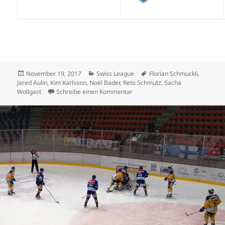
Veröffentlicht
Kategorien
Schlagwörter
November 19, 2017
Swiss League
Florian Schmuckli
,
am
Jared Aulin
,
Kim Karlsson
,
Noël Bader
,
Reto Schmutz
,
Sacha
zu Torreiche Swiss-League: 44 To
Wollgast
Schreibe einen Kommentar