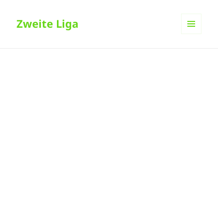
Zweite Liga
MENÜ
UND
WIDGETS