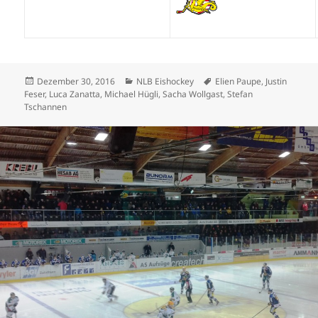
Veröffentlicht
Kategorien
Schlagwörter
Dezember 30, 2016
NLB Eishockey
Elien Paupe
,
Justin
am
Feser
,
Luca Zanatta
,
Michael Hügli
,
Sacha Wollgast
,
Stefan
Tschannen