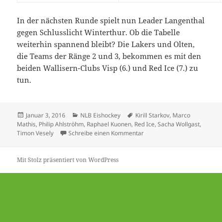
In der nächsten Runde spielt nun Leader Langenthal
gegen Schlusslicht Winterthur. Ob die Tabelle
weiterhin spannend bleibt? Die Lakers und Olten,
die Teams der Ränge 2 und 3, bekommen es mit den
beiden Wallisern-Clubs Visp (6.) und Red Ice (7.) zu
tun.
Veröffentlicht
Kategorien
Schlagwörter
Januar 3, 2016
NLB Eishockey
Kirill Starkov
,
Marco
am
Mathis
,
Philip Ahlströhm
,
Raphael Kuonen
,
Red Ice
,
Sacha Wollgast
,
zu Kirill Starkov im Team de
Timon Vesely
Schreibe einen Kommentar
Mit Stolz präsentiert von WordPress