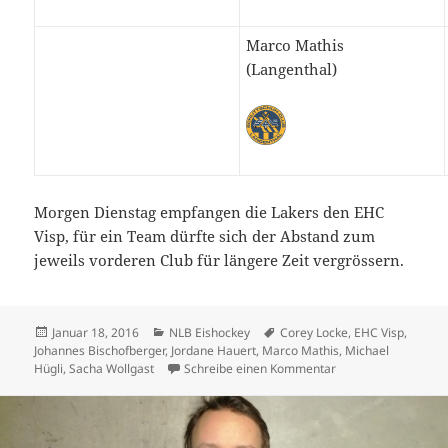
Marco Mathis
(Langenthal)
Morgen Dienstag empfangen die Lakers den EHC
Visp, für ein Team dürfte sich der Abstand zum
jeweils vorderen Club für längere Zeit vergrössern.
Veröffentlicht
Kategorien
Schlagwörter
Januar 18, 2016
NLB Eishockey
Corey Locke
,
EHC Visp
,
am
Johannes Bischofberger
,
Jordane Hauert
,
Marco Mathis
,
Michael
zu Sacha Wollgast 
Hügli
,
Sacha Wollgast
Schreibe einen Kommentar