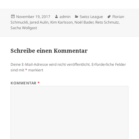
Veröffentlicht
Autor
Kategorien
Schlagwörter
November 19, 2017
admin
Swiss League
Florian
am
Schmuckli
,
Jared Aulin
,
Kim Karlsson
,
Noël Bader
,
Reto Schmutz
,
Sacha Wollgast
Schreibe einen Kommentar
Deine E-Mail-Adresse wird nicht veröffentlicht.
Erforderliche Felder
sind mit
*
markiert
KOMMENTAR
*