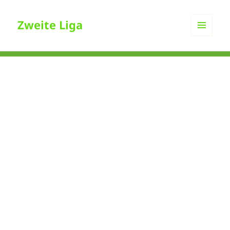
Zweite Liga
MENÜ
UND
WIDGETS