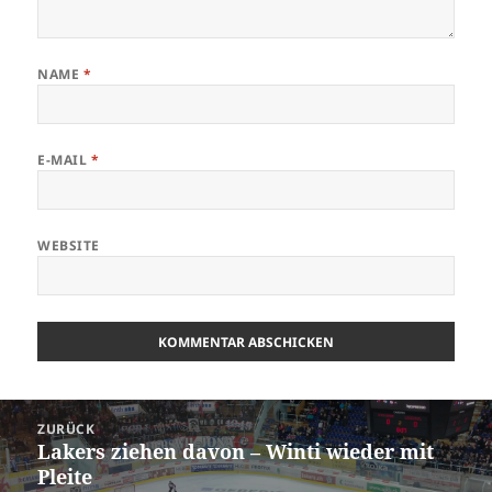
NAME
*
E-MAIL
*
WEBSITE
Beitrags-
ZURÜCK
Navigation
Lakers ziehen davon – Winti wieder mit
Vorheriger
Pleite
Beitrag: