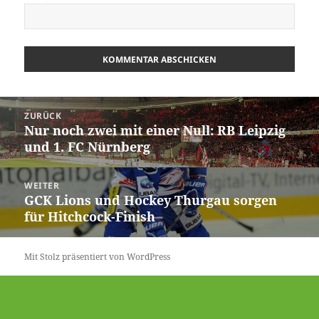
Beitrags-
ZURÜCK
Navigation
Nur noch zwei mit einer Null: RB Leipzig
Vorheriger
und 1. FC Nürnberg
Beitrag:
WEITER
GCK Lions und Hockey Thurgau sorgen
Nächster
für Hitchcock-Finish
Beitrag:
Mit Stolz präsentiert von WordPress