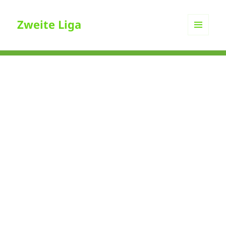
Zweite Liga
MENÜ
UND
WIDGETS