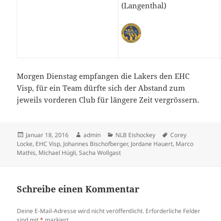
(Langenthal)
Morgen Dienstag empfangen die Lakers den EHC
Visp, für ein Team dürfte sich der Abstand zum
jeweils vorderen Club für längere Zeit vergrössern.
Veröffentlicht
Autor
Kategorien
Schlagwörter
Januar 18, 2016
admin
NLB Eishockey
Corey
am
Locke
,
EHC Visp
,
Johannes Bischofberger
,
Jordane Hauert
,
Marco
Mathis
,
Michael Hügli
,
Sacha Wollgast
Schreibe einen Kommentar
Deine E-Mail-Adresse wird nicht veröffentlicht.
Erforderliche Felder
sind mit
*
markiert