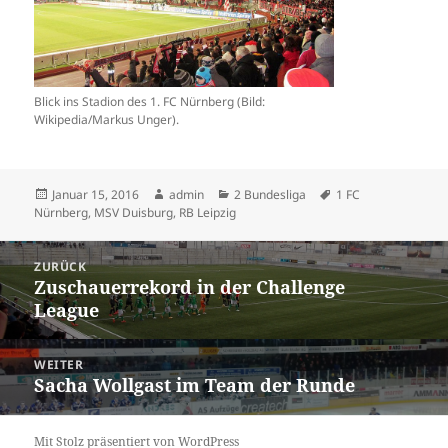
Blick ins Stadion des 1. FC Nürnberg (Bild:
Wikipedia/Markus Unger).
Veröffentlicht
Autor
Kategorien
Schlagwörter
Januar 15, 2016
admin
2 Bundesliga
1 FC
am
Nürnberg
,
MSV Duisburg
,
RB Leipzig
Beitrags-
ZURÜCK
Navigation
Zuschauerrekord in der Challenge
Vorheriger
League
Beitrag:
WEITER
Sacha Wollgast im Team der Runde
Nächster
Beitrag:
Mit Stolz präsentiert von WordPress