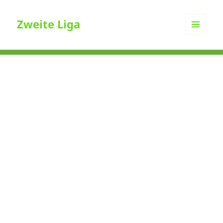
Zweite Liga
MENÜ
UND
WIDGETS