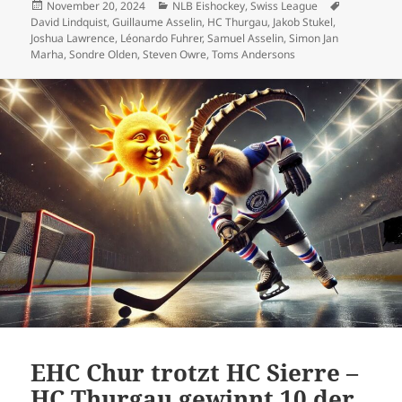
Veröffentlicht
Kategorien
Schlagwört
November 20, 2024
NLB Eishockey
,
Swiss League
am
David Lindquist
,
Guillaume Asselin
,
HC Thurgau
,
Jakob Stukel
,
Joshua Lawrence
,
Léonardo Fuhrer
,
Samuel Asselin
,
Simon Jan
Marha
,
Sondre Olden
,
Steven Owre
,
Toms Andersons
EHC Chur trotzt HC Sierre –
HC Thurgau gewinnt 10 der