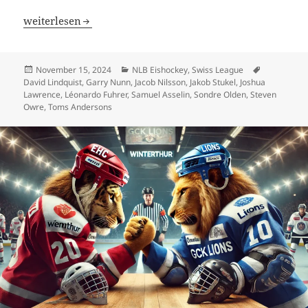
EHC Winterthur nähert sich Top-5, HC Thurgau mit Rücks
weiterlesen
Veröffentlicht
Kategorien
Schlagwört
November 15, 2024
NLB Eishockey
,
Swiss League
am
David Lindquist
,
Garry Nunn
,
Jacob Nilsson
,
Jakob Stukel
,
Joshua
Lawrence
,
Léonardo Fuhrer
,
Samuel Asselin
,
Sondre Olden
,
Steven
Owre
,
Toms Andersons