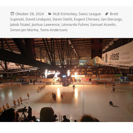
Veröffentlicht
Kategorien
Schlagwörter
Oktober 28, 2024
NLB Eishockey
,
Swiss League
Brett
am
Supinski
,
David Lindquist
,
Devin Stehli
,
Evgenï Chiriaev
,
Ian Derungs
,
Jakob Stukel
,
Joshua Lawrence
,
Léonardo Fuhrer
,
Samuel Asselin
,
Simon Jan Marha
,
Toms Andersons