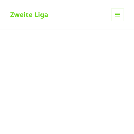
Zweite Liga
MENÜ
UND
WIDGETS