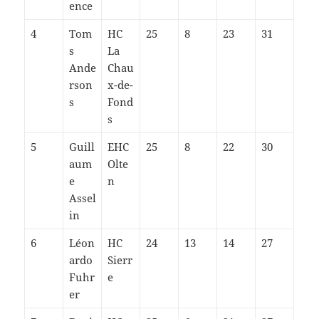
ence
4
Tom
HC
25
8
23
31
s
La
Ande
Chau
rson
x-de-
s
Fond
s
5
Guill
EHC
25
8
22
30
aum
Olte
e
n
Assel
in
6
Léon
HC
24
13
14
27
ardo
Sierr
Fuhr
e
er