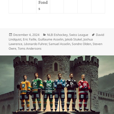
Fond
s
Veröffentlicht
Kategorien
Schlagwörte
Dezember 4, 2024
NLB Eishockey
,
Swiss League
David
am
Lindquist
,
Eric Faille
,
Guillaume Asselin
,
Jakob Stukel
,
Joshua
Lawrence
,
Léonardo Fuhrer
,
Samuel Asselin
,
Sondre Olden
,
Steven
Owre
,
Toms Andersons