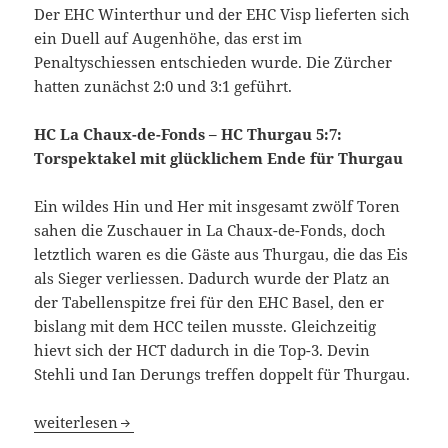
Der EHC Winterthur und der EHC Visp lieferten sich
ein Duell auf Augenhöhe, das erst im
Penaltyschiessen entschieden wurde. Die Zürcher
hatten zunächst 2:0 und 3:1 geführt.
HC La Chaux-de-Fonds – HC Thurgau 5:7:
Torspektakel mit glücklichem Ende für Thurgau
Ein wildes Hin und Her mit insgesamt zwölf Toren
sahen die Zuschauer in La Chaux-de-Fonds, doch
letztlich waren es die Gäste aus Thurgau, die das Eis
als Sieger verliessen. Dadurch wurde der Platz an
der Tabellenspitze frei für den EHC Basel, den er
bislang mit dem HCC teilen musste. Gleichzeitig
hievt sich der HCT dadurch in die Top-3. Devin
Stehli und Ian Derungs treffen doppelt für Thurgau.
HC Thurgau stösst in Top-3 vor, EHC Visp und EHC Olten 
weiterlesen