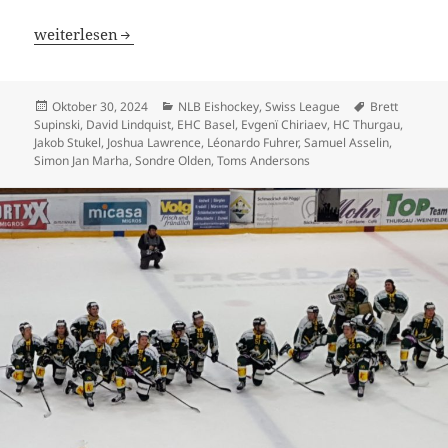
EHC Basel und HCC verlieren – HC Thurgau schon auf Ra
weiterlesen
Veröffentlicht
Kategorien
Schlagwörter
Oktober 30, 2024
NLB Eishockey
,
Swiss League
Brett
am
Supinski
,
David Lindquist
,
EHC Basel
,
Evgenï Chiriaev
,
HC Thurgau
,
Jakob Stukel
,
Joshua Lawrence
,
Léonardo Fuhrer
,
Samuel Asselin
,
Simon Jan Marha
,
Sondre Olden
,
Toms Andersons