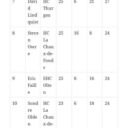
7
Davi
HC
25
6
21
27
d
Thur
Lind
gau
quist
8
Steve
HC
25
16
8
24
n
La
Owr
Chau
e
x-de-
Fond
s
9
Eric
EHC
25
8
16
24
Faill
Olte
e
n
10
Sond
HC
23
6
18
24
re
La
Olde
Chau
n
x-de-