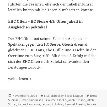
führten die Tessiner, ehe sich der Tabellenführer
letztlich knapp mit 3:2-Toren durchsetzen konnte.
EHC Olten – HC Sierre 4:3: Olten jubelt in
Ausgleichs-Spektakel
Der EHC Olten bot seinen Fans ein Ausgleichs-
Spektakel gegen den HC Sierre. Gleich dreimal
gleicht der EHCO aus, ehe Guillaume Asselin in der
Overtime zum Sieg trifft. Mit dem 4:3-Erfolg meldet
sich der EHC Olten nach zuletzt schwankenden
Leistungen zurück.
Spitzentrio EHC Basel, HC Thurgau und HCC siegt – GCK
weiterlesen
Veröffentlicht
Kategorien
Schlagwörte
November 4, 2024
NLB Eishockey
,
Swiss League
Brett
am
Supinski
,
David Lindquist
,
Guillaume Asselin
,
Jacob Nilsson
,
Jakob
Stukel
,
Joshua Lawrence
,
Léonardo Fuhrer
,
Samuel Asselin
,
Sondre