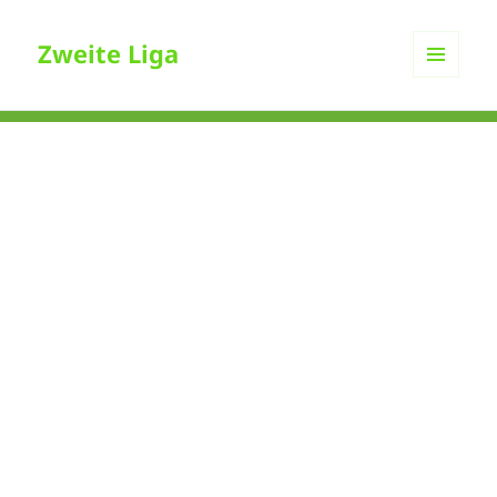
Zweite Liga
MENÜ
UND
WIDGETS