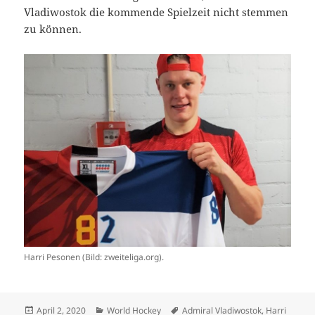
Vladiwostok die kommende Spielzeit nicht stemmen
zu können.
Harri Pesonen (Bild: zweiteliga.org).
Veröffentlicht
Kategorien
Schlagwörter
April 2, 2020
World Hockey
Admiral Vladiwostok
,
Harri