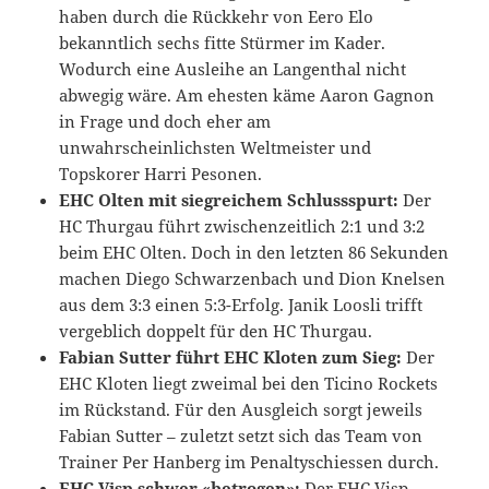
haben durch die Rückkehr von Eero Elo
bekanntlich sechs fitte Stürmer im Kader.
Wodurch eine Ausleihe an Langenthal nicht
abwegig wäre. Am ehesten käme Aaron Gagnon
in Frage und doch eher am
unwahrscheinlichsten Weltmeister und
Topskorer Harri Pesonen.
EHC Olten mit siegreichem Schlussspurt:
Der
HC Thurgau führt zwischenzeitlich 2:1 und 3:2
beim EHC Olten. Doch in den letzten 86 Sekunden
machen Diego Schwarzenbach und Dion Knelsen
aus dem 3:3 einen 5:3-Erfolg. Janik Loosli trifft
vergeblich doppelt für den HC Thurgau.
Fabian Sutter führt EHC Kloten zum Sieg:
Der
EHC Kloten liegt zweimal bei den Ticino Rockets
im Rückstand. Für den Ausgleich sorgt jeweils
Fabian Sutter – zuletzt setzt sich das Team von
Trainer Per Hanberg im Penaltyschiessen durch.
EHC Visp schwer «betrogen»:
Der EHC Visp