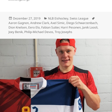
Veröffentlicht
Kategorien
Schlagwört
Dezember 27, 2019
NLB Eishockey
,
Swiss League
am
Aaron Gagnon
,
Andrew Clark
,
Axel Simic
,
Diego Schwarzenbach
,
Dion Knelsen
,
Eero Elo
,
Fabian Sutter
,
Harri Pesonen
,
Janik Loosli
,
Joey Benik
,
Philip-Michael Devos
,
Troy Josephs