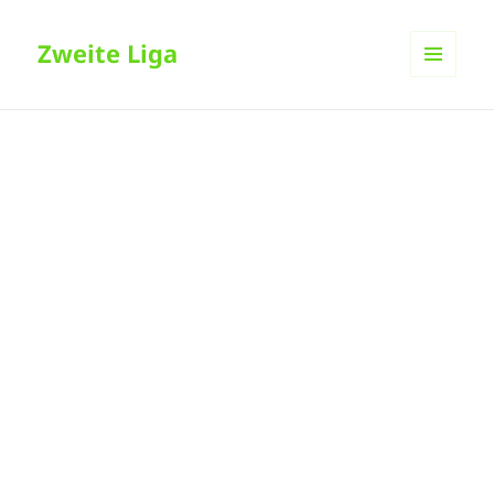
Zweite Liga
MENÜ
UND
WIDGETS