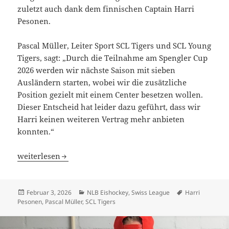
zuletzt auch dank dem finnischen Captain Harri
Pesonen.
Pascal Müller, Leiter Sport SCL Tigers und SCL Young
Tigers, sagt: „Durch die Teilnahme am Spengler Cup
2026 werden wir nächste Saison mit sieben
Ausländern starten, wobei wir die zusätzliche
Position gezielt mit einem Center besetzen wollen.
Dieser Entscheid hat leider dazu geführt, dass wir
Harri keinen weiteren Vertrag mehr anbieten
konnten.“
Harri Pesonen verlässt die SCL Tigers nach der Saison 202
weiterlesen
Veröffentlicht
Kategorien
Schlagwörter
Februar 3, 2026
NLB Eishockey
,
Swiss League
Harri
am
Pesonen
,
Pascal Müller
,
SCL Tigers