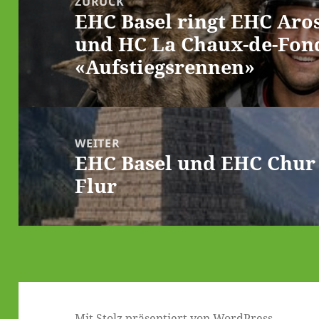
ZURÜCK
EHC Basel ringt EHC Aros
Vorheriger
und HC La Chaux-de-Fon
Beitrag:
«Aufstiegsrennen»
WEITER
EHC Basel und EHC Chur a
Nächster
Flur
Beitrag:
Mit Stolz präsentiert von WordPress