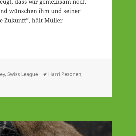
zeugt, dass wir gemeinsam noch
 und wünschen ihm und seiner
ie Zukunft”, hält Müller
Schlagwörter
ey
,
Swiss League
Harri Pesonen
,