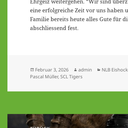
Ehrgeiz weitergehen. “Wir sind über
eine erfolgreiche Zeit vor uns haben
Familie bereits heute alles Gute für d
abschliessend fest.
Veröffentlicht
Autor
Kategorien
Februar 3, 2026
admin
NLB Eishock
am
Pascal Müller
,
SCL Tigers
Beitrags-
Navigation