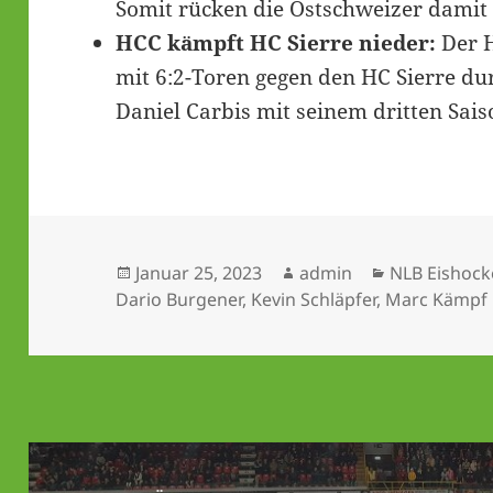
Somit rücken die Ostschweizer damit 
HCC kämpft HC Sierre nieder:
Der H
mit 6:2-Toren gegen den HC Sierre du
Daniel Carbis mit seinem dritten Sais
Veröffentlicht
Autor
Kategorien
Januar 25, 2023
admin
NLB Eishock
am
Dario Burgener
,
Kevin Schläpfer
,
Marc Kämpf
Beitrags-
Navigation