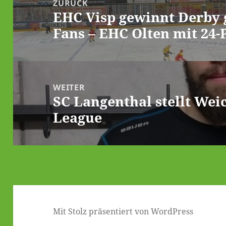
ZURÜCK
EHC Visp gewinnt Derby g
Vorheriger
Fans – EHC Olten mit 24-
Beitrag:
WEITER
SC Langenthal stellt We
Nächster
League
Beitrag:
Mit Stolz präsentiert von WordPress