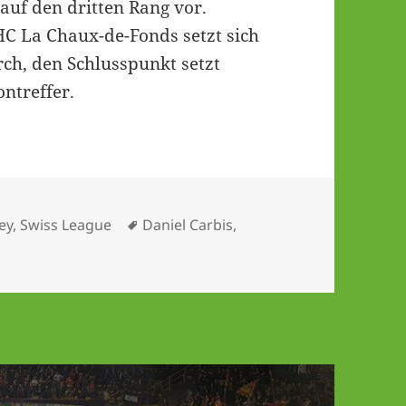
auf den dritten Rang vor.
C La Chaux-de-Fonds setzt sich
rch, den Schlusspunkt setzt
ontreffer.
Schlagwörter
ey
,
Swiss League
Daniel Carbis
,