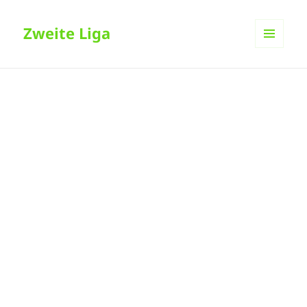
Zweite Liga
MENÜ
UND
WIDGETS