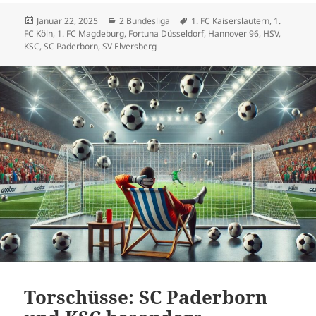
Veröffentlicht
Kategorien
Schlagwörter
Januar 22, 2025
2 Bundesliga
1. FC Kaiserslautern
,
1.
am
FC Köln
,
1. FC Magdeburg
,
Fortuna Düsseldorf
,
Hannover 96
,
HSV
,
KSC
,
SC Paderborn
,
SV Elversberg
Torschüsse: SC Paderborn