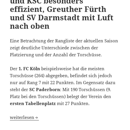
und KSC besonders
effizient, Greuther Fürth
und SV Darmstadt mit Luft
nach oben
Eine Betrachtung der Rangliste der aktuellen Saison
zeigt deutliche Unterschiede zwischen der
Platzierung und der Anzahl der Torschüsse.
Der
1. FC Köln
beispielsweise hat die meisten
Torschüsse (264) abgegeben, befindet sich jedoch
nur auf Rang 7 mit 22 Punkten. Im Gegensatz dazu
steht der
SC Paderborn
: Mit 190 Torschüssen (9.
Platz bei den Torschüssen) belegt der Verein den
ersten Tabellenplatz
mit 27 Punkten.
Torschüsse: SC Paderborn und KSC besonders effizient, 
weiterlesen