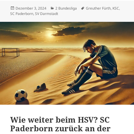
Veröffentlicht
Kategorien
Schlagwörter
Dezember 3, 2024
2 Bundesliga
Greuther Fürth
,
KSC
,
am
SC Paderborn
,
SV Darmstadt
Wie weiter beim HSV? SC
Paderborn zurück an der