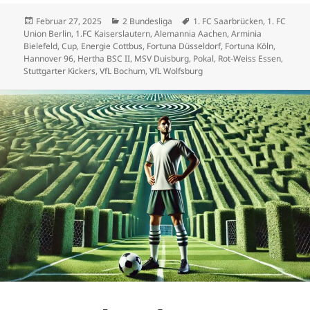
Veröffentlicht
Kategorien
Schlagwörter
Februar 27, 2025
2 Bundesliga
1. FC Saarbrücken
,
1. FC
am
Union Berlin
,
1.FC Kaiserslautern
,
Alemannia Aachen
,
Arminia
Bielefeld
,
Cup
,
Energie Cottbus
,
Fortuna Düsseldorf
,
Fortuna Köln
,
Hannover 96
,
Hertha BSC II
,
MSV Duisburg
,
Pokal
,
Rot-Weiss Essen
,
Stuttgarter Kickers
,
VfL Bochum
,
VfL Wolfsburg