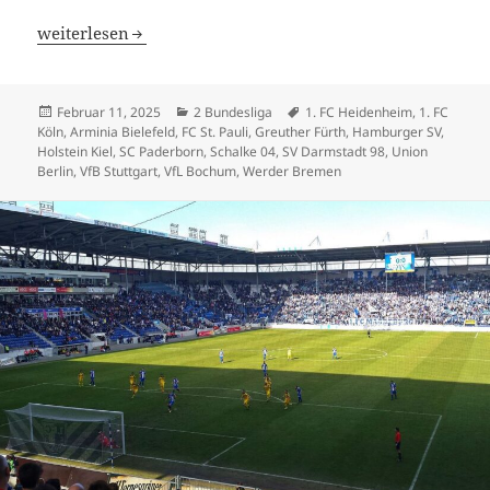
HSV … oder Köln, Kaiserslautern und Magdeburg?
weiterlesen
Veröffentlicht
Kategorien
Schlagwörter
Februar 11, 2025
2 Bundesliga
1. FC Heidenheim
,
1. FC
am
Köln
,
Arminia Bielefeld
,
FC St. Pauli
,
Greuther Fürth
,
Hamburger SV
,
Holstein Kiel
,
SC Paderborn
,
Schalke 04
,
SV Darmstadt 98
,
Union
Berlin
,
VfB Stuttgart
,
VfL Bochum
,
Werder Bremen