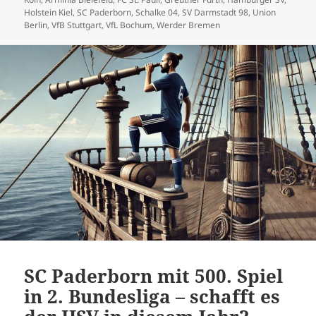
Holstein Kiel
,
SC Paderborn
,
Schalke 04
,
SV Darmstadt 98
,
Union
Berlin
,
VfB Stuttgart
,
VfL Bochum
,
Werder Bremen
SC Paderborn mit 500. Spiel
in 2. Bundesliga – schafft es