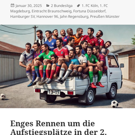
Veröffentlicht
Kategorien
Schlagwörter
Januar 30, 2025
2 Bundesliga
1. FC Köln
,
1. FC
am
Magdeburg
,
Eintracht Braunschweig
,
Fortuna Düsseldorf
,
Hamburger SV
,
Hannover 96
,
Jahn Regensburg
,
Preußen Münster
Enges Rennen um die
Aufstiegsplätze in der 2.