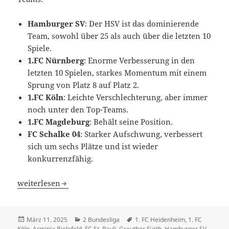
Hamburger SV
: Der HSV ist das dominierende
Team, sowohl über 25 als auch über die letzten 10
Spiele.
1.FC Nürnberg
: Enorme Verbesserung in den
letzten 10 Spielen, starkes Momentum mit einem
Sprung von Platz 8 auf Platz 2.
1.FC Köln
: Leichte Verschlechterung, aber immer
noch unter den Top-Teams.
1.FC Magdeburg
: Behält seine Position.
FC Schalke 04
: Starker Aufschwung, verbessert
sich um sechs Plätze und ist wieder
konkurrenzfähig.
Bricht HSV Tipis in der 2. Bundesliga ab? 1. FC Nürnberg 
weiterlesen
Veröffentlicht
Kategorien
Schlagwörter
März 11, 2025
2 Bundesliga
1. FC Heidenheim
,
1. FC
am
Köln
,
Arminia Bielefeld
,
FC St. Pauli
,
Greuther Fürth
,
Hamburger SV
,