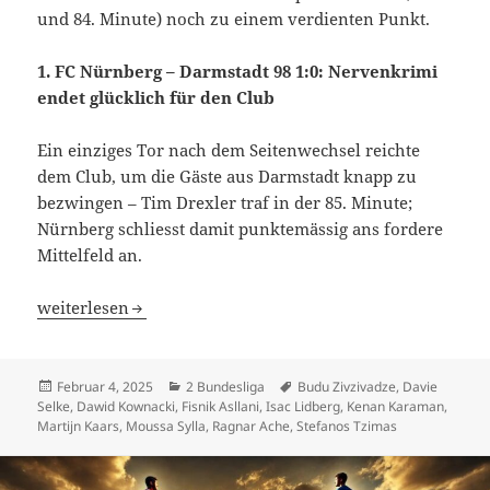
und 84. Minute) noch zu einem verdienten Punkt.
1. FC Nürnberg – Darmstadt 98 1:0: Nervenkrimi
endet glücklich für den Club
Ein einziges Tor nach dem Seitenwechsel reichte
dem Club, um die Gäste aus Darmstadt knapp zu
bezwingen – Tim Drexler traf in der 85. Minute;
Nürnberg schliesst damit punktemässig ans fordere
Mittelfeld an.
Martijn Kaars mit Vier-Tore-Show für 1. FC Magdeburg – 
weiterlesen
Veröffentlicht
Kategorien
Schlagwörter
Februar 4, 2025
2 Bundesliga
Budu Zivzivadze
,
Davie
am
Selke
,
Dawid Kownacki
,
Fisnik Asllani
,
Isac Lidberg
,
Kenan Karaman
,
Martijn Kaars
,
Moussa Sylla
,
Ragnar Ache
,
Stefanos Tzimas