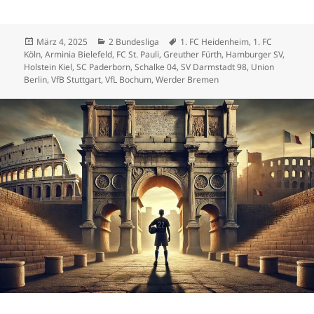
Veröffentlicht
Kategorien
Schlagwörter
März 4, 2025
2 Bundesliga
1. FC Heidenheim
,
1. FC
am
Köln
,
Arminia Bielefeld
,
FC St. Pauli
,
Greuther Fürth
,
Hamburger SV
,
Holstein Kiel
,
SC Paderborn
,
Schalke 04
,
SV Darmstadt 98
,
Union
Berlin
,
VfB Stuttgart
,
VfL Bochum
,
Werder Bremen