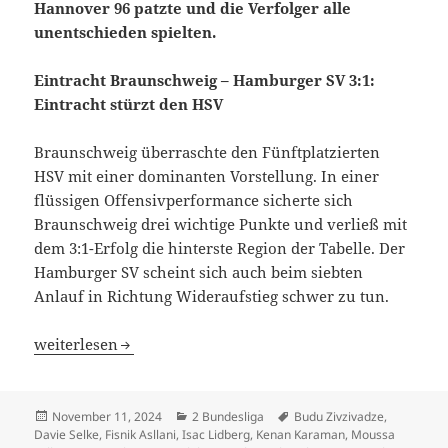
Hannover 96 patzte und die Verfolger alle
unentschieden spielten.
Eintracht Braunschweig – Hamburger SV 3:1:
Eintracht stürzt den HSV
Braunschweig überraschte den Fünftplatzierten
HSV mit einer dominanten Vorstellung. In einer
flüssigen Offensivperformance sicherte sich
Braunschweig drei wichtige Punkte und verließ mit
dem 3:1-Erfolg die hinterste Region der Tabelle. Der
Hamburger SV scheint sich auch beim siebten
Anlauf in Richtung Wideraufstieg schwer zu tun.
Eintracht Braunschweig ringt HSV nieder – Kein Sieg für
weiterlesen
Veröffentlicht
Kategorien
Schlagwörter
November 11, 2024
2 Bundesliga
Budu Zivzivadze
,
am
Davie Selke
,
Fisnik Asllani
,
Isac Lidberg
,
Kenan Karaman
,
Moussa