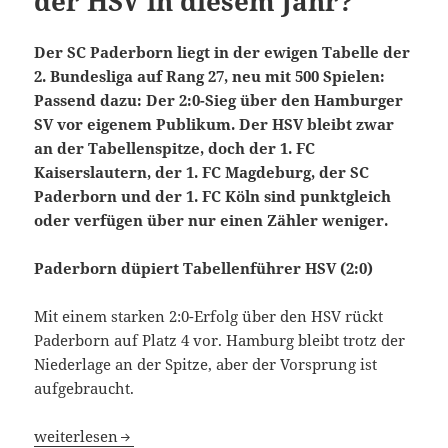
der HSV in diesem Jahr?
Der SC Paderborn liegt in der ewigen Tabelle der
2. Bundesliga auf Rang 27, neu mit 500 Spielen:
Passend dazu: Der 2:0-Sieg über den Hamburger
SV vor eigenem Publikum. Der HSV bleibt zwar
an der Tabellenspitze, doch der 1. FC
Kaiserslautern, der 1. FC Magdeburg, der SC
Paderborn und der 1. FC Köln sind punktgleich
oder verfügen über nur einen Zähler weniger.
Paderborn düpiert Tabellenführer HSV (2:0)
Mit einem starken 2:0-Erfolg über den HSV rückt
Paderborn auf Platz 4 vor. Hamburg bleibt trotz der
Niederlage an der Spitze, aber der Vorsprung ist
aufgebraucht.
SC Paderborn mit 500. Spiel in 2. Bundesliga – schafft es 
weiterlesen