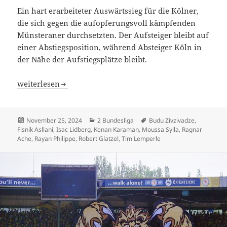
Ein hart erarbeiteter Auswärtssieg für die Kölner,
die sich gegen die aufopferungsvoll kämpfenden
Münsteraner durchsetzten. Der Aufsteiger bleibt auf
einer Abstiegsposition, während Absteiger Köln in
der Nähe der Aufstiegsplätze bleibt.
Wie weiter beim HSV? SC Paderborn zurück an der Tabell
weiterlesen
Veröffentlicht
Kategorien
Schlagwörter
November 25, 2024
2 Bundesliga
Budu Zivzivadze
,
am
Fisnik Asllani
,
Isac Lidberg
,
Kenan Karaman
,
Moussa Sylla
,
Ragnar
Ache
,
Rayan Philippe
,
Robert Glatzel
,
Tim Lemperle