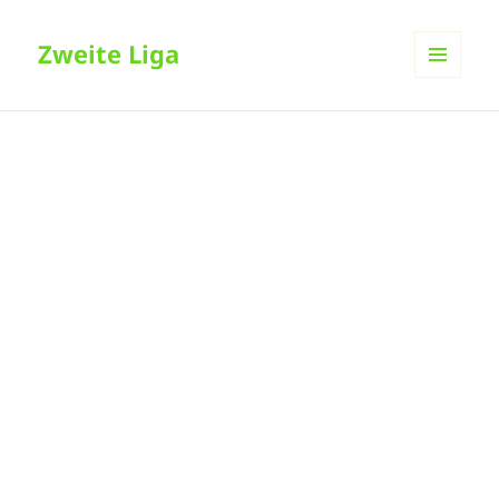
Zweite Liga
MENÜ
UND
WIDGETS