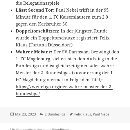
die Relegationsspiele.
Lässt Second Tor:
Paul Nebel trifft in der 95.
Minute für den 1. FC Kaiserslautern zum 2:0
gegen den Karlsruher SC.
Doppeltorschützen:
In der jüngsten Runde
wurde ein Doppeltorschütze registriert: Felix
Klaus (Fortuna Düsseldorf).
Wahrer Meister:
Der SV Darmstadt bezwingt den
1. FC Magdeburg, sichert sich den Aufstieg in die
Bundesliga und ist gleichzeitig neu «der wahre
Meister der 2. Bundesliga» (zuvor errang der 1.
FC Magdeburg viermal in Folge den Titel):
https://zweiteliga.org/der-wahre-meister-der-2-
bundesliga/
Veröffentlicht
Kategorien
Schlagwörter
Mai 23, 2023
2 Bundesliga
Felix Klaus
,
Paul Nebel
am
Mit Stolz präsentiert von WordPress