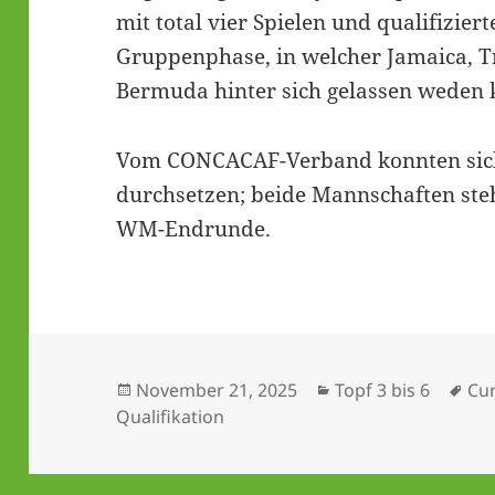
mit total vier Spielen und qualifizier
Gruppenphase, in welcher Jamaica, T
Bermuda hinter sich gelassen weden 
Vom CONCACAF-Verband konnten sic
durchsetzen; beide Mannschaften ste
WM-Endrunde.
Veröffentlicht
Kategorien
Sch
November 21, 2025
Topf 3 bis 6
Cu
am
Qualifikation