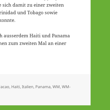
te sich damit zu einer zweiten
rinidad und Tobago sowie
konnte.
h ausserdem Haiti und Panama
hen zum zweiten Mal an einer
lagwörter
racao
,
Haiti
,
Italien
,
Panama
,
WM
,
WM-