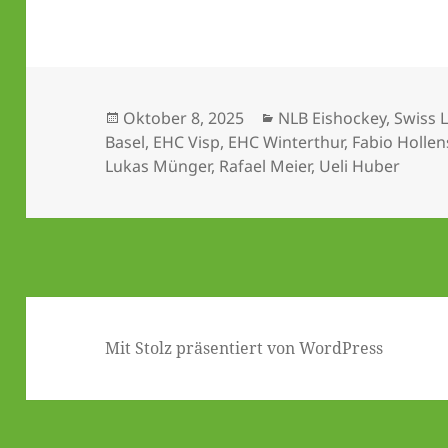
Veröffentlicht
Kategorien
Oktober 8, 2025
NLB Eishockey
,
Swiss 
am
Basel
,
EHC Visp
,
EHC Winterthur
,
Fabio Hollen
Lukas Münger
,
Rafael Meier
,
Ueli Huber
Mit Stolz präsentiert von WordPress