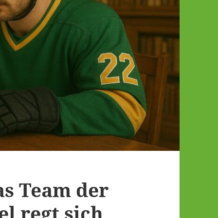
as Team der
l regt sich