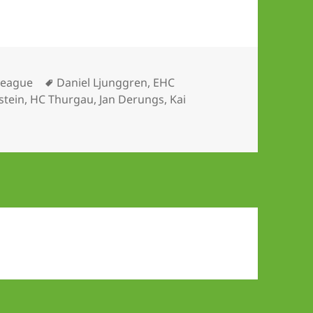
Schlagwörter
League
Daniel Ljunggren
,
EHC
stein
,
HC Thurgau
,
Jan Derungs
,
Kai