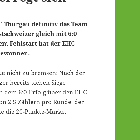
HC Thurgau definitiv das Team
stschweizer gleich mit 6:0
em Fehlstart hat der EHC
 gewonnen.
ue nicht zu bremsen: Nach der
zer bereits sieben Siege
 dem 6:0-Erfolg über den EHC
on 2,5 Zählern pro Runde; der
de die 20-Punkte-Marke.
 EHC Basel regt sich