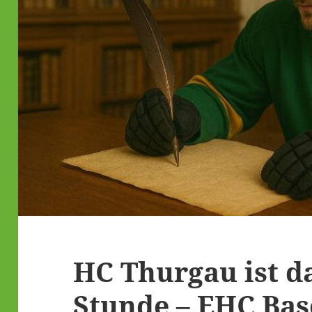
HC Thurgau ist d
Stunde – EHC Base