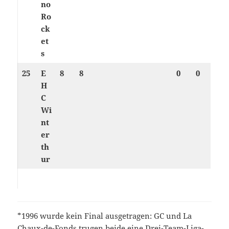
no
Ro
ck
et
s
25
E
8
8
0
0
H
C
Wi
nt
er
th
ur
*1996 wurde kein Final ausgetragen: GC und La
Chaux-de-Fonds trugen beide eine Drei-Team-Liga-