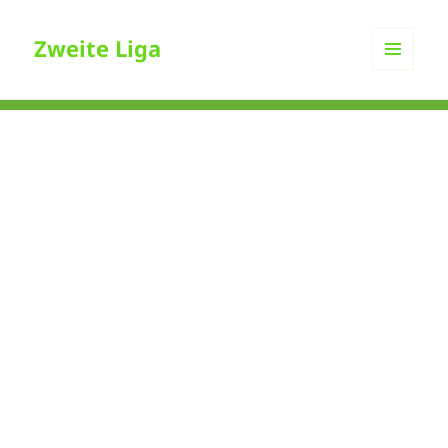
Zweite Liga
MENÜ
UND
WIDGETS