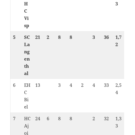
H
3
C
Vi
sp
5
SC
21
2
8
8
3
36
1,7
La
2
ng
en
th
al
6
EH
13
3
4
2
4
33
2,5
C
4
Bi
el
7
HC
24
6
8
8
2
32
1,3
Aj
3
oi