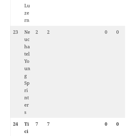
Lu
ze
rn
23
Ne
2
2
0
0
uc
ha
tel
Yo
un
g
Sp
ri
nt
er
s
24
Ti
7
7
0
0
ci