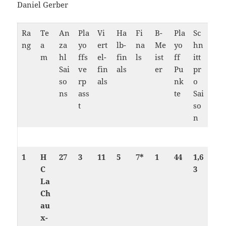
Daniel Gerber
Ra
Te
An
Pla
Vi
Ha
Fi
B-
Pla
Sc
ng
a
za
yo
ert
lb-
na
Me
yo
hn
m
hl
ffs
el-
fin
ls
ist
ff
itt
Sai
ve
fin
als
er
Pu
pr
so
rp
als
nk
o
ns
ass
te
Sai
t
so
n
1
H
27
3
11
5
7*
1
44
1,6
C
3
La
Ch
au
x-