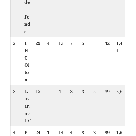
de
-
Fo
nd
s
2
E
29
4
13
7
5
42
1,4
H
4
C
Ol
te
n
3
La
15
4
3
3
5
39
2,6
us
an
ne
HC
4
E
24
1
14
4
3
2
39
1,6