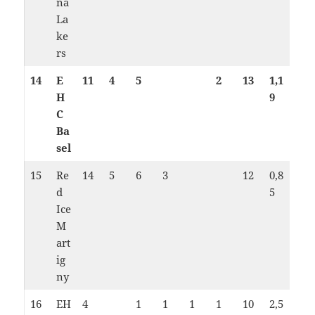
na
La
ke
rs
14
E
11
4
5
2
13
1,1
H
9
C
Ba
sel
15
Re
14
5
6
3
12
0,8
d
5
Ice
M
art
ig
ny
16
EH
4
1
1
1
1
10
2,5