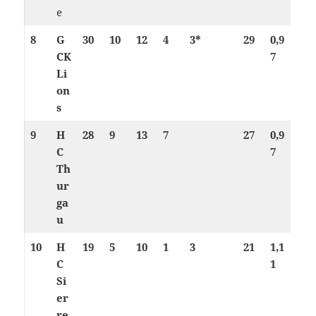
e
8
G
30
10
12
4
3*
29
0,9
CK
7
Li
on
s
9
H
28
9
13
7
27
0,9
C
7
Th
ur
ga
u
10
H
19
5
10
1
3
21
1,1
C
1
Si
er
re