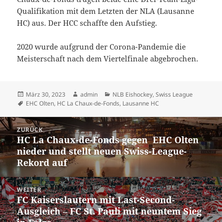
Qualifikation mit dem Letzten der NLA (Lausanne
HC) aus. Der HCC schaffte den Aufstieg.
2020 wurde aufgrund der Corona-Pandemie die
Meisterschaft nach dem Viertelfinale abgebrochen.
Veröffentlicht
Autor
Kategorien
März 30, 2023
admin
NLB Eishockey
,
Swiss League
am
Schlagwörter
EHC Olten
,
HC La Chaux-de-Fonds
,
Lausanne HC
Beitrags-
ZURÜCK
Navigation
HC La Chaux-de-Fonds gegen EHC Olten
Vorheriger
nieder und stellt neuen Swiss-League-
Beitrag:
Rekord auf
WEITER
FC Kaiserslautern mit Last-Second-
Nächster
Ausgleich – FC St. Pauli mit neuntem Sieg
Beitrag: