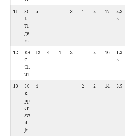
11
SC
6
3
1
2
17
2,8
L
3
Ti
ge
rs
12
EH
12
4
4
2
2
16
1,3
C
3
Ch
ur
13
SC
4
2
2
14
3,5
Ra
pp
er
sw
il-
Jo