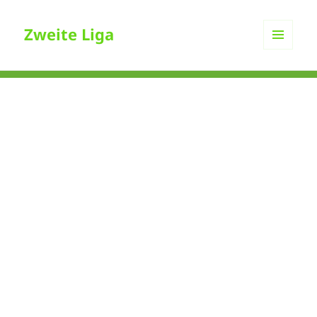
Zweite Liga
MENÜ
UND
WIDGETS