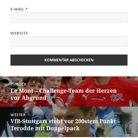
E-MAIL
*
WEBSITE
Beitrags-
ZURÜCK
Navigation
Le Mont – Challenge-Team der Herzen
Vorheriger
vor Abgrund
Beitrag:
WEITER
VfB-Stuttgart steht vor 200stem Punkt –
Nächster
Terodde mit Doppelpack
Beitrag: