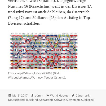
vertreten, sowie 18 (Italien). Die gegenwärtige
Nummer 16 (Kasachstan) weilt in der Division 1A
und wird vorerst auch da bleiben, da Österreich
(Rang 17) und Südkorea (23) den Aufstieg in Top-
Division schafften.
Eishockey-Weltrangliste seit 2003 (Bild:
Wikipedia/JamesyWamesy, Teodor Östlund).
Veröffentlicht
Autor
Kategorien
Schlagwörter
Mai 5, 2017
admin
World Hockey
Dänemark
,
am
Deutschland
,
Russland
,
Schweden
,
Schweiz
,
Slowenien
,
Südkorea