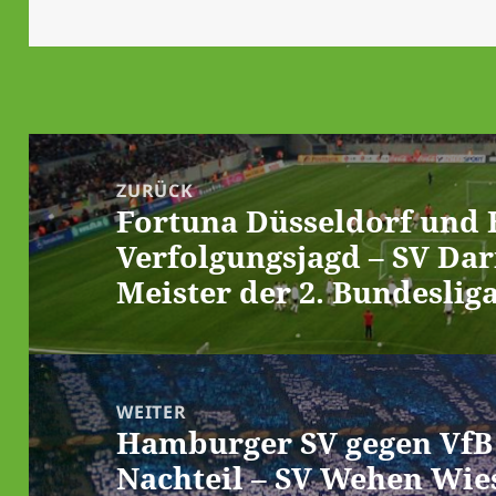
Beitrags-
Navigation
ZURÜCK
Fortuna Düsseldorf und 
Vorheriger
Verfolgungsjagd – SV Dar
Beitrag:
Meister der 2. Bundeslig
WEITER
Hamburger SV gegen VfB 
Nächster
Nachteil – SV Wehen Wies
Beitrag: