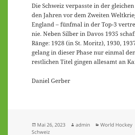
Die Schweiz verpasste in der gleichen
den Jahren vor dem Zweiten Weltkrieg
England – fünfmal in der Top-3 vertre
nie. Neben Silber in Davos 1935 schaff
Ränge: 1928 (in St. Moritz), 1930, 19
gelang in dieser Phase nur einmal de
restlichen Titel gingen allesamt an K
Daniel Gerber
Veröffentlicht
Autor
Kategorien
Mai 26, 2023
admin
World Hockey
am
Schweiz