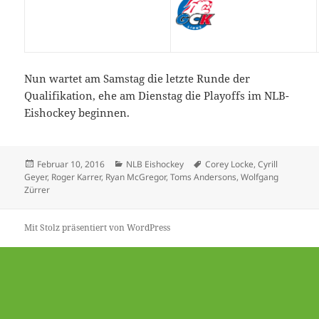
Nun wartet am Samstag die letzte Runde der
Qualifikation, ehe am Dienstag die Playoffs im NLB-
Eishockey beginnen.
Veröffentlicht
Kategorien
Schlagwörter
Februar 10, 2016
NLB Eishockey
Corey Locke
,
Cyrill
am
Geyer
,
Roger Karrer
,
Ryan McGregor
,
Toms Andersons
,
Wolfgang
Zürrer
Mit Stolz präsentiert von WordPress