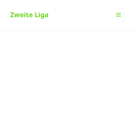
Zweite Liga
MENÜ
UND
WIDGETS