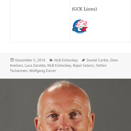
(GCK Lions)
Veröffentlicht
Kategorien
Schlagwörter
Dezember 5, 2016
NLB Eishockey
Daniel Carbis
,
Dion
am
Knelsen
,
Luca Zanatta
,
NLB Eishockey
,
Rajan Sataric
,
Stefan
Tschannen
,
Wolfgang Zürrer