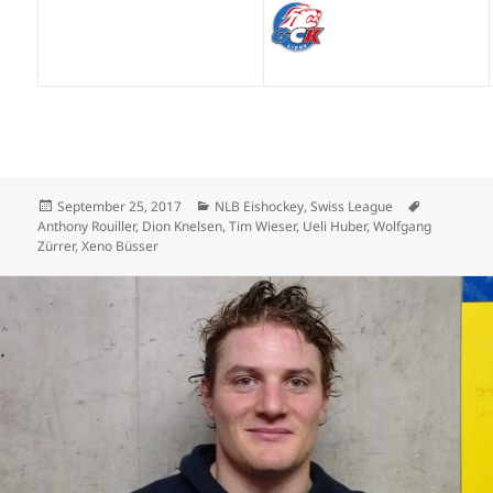
Veröffentlicht
Kategorien
Schlagwör
September 25, 2017
NLB Eishockey
,
Swiss League
am
Anthony Rouiller
,
Dion Knelsen
,
Tim Wieser
,
Ueli Huber
,
Wolfgang
Zürrer
,
Xeno Büsser