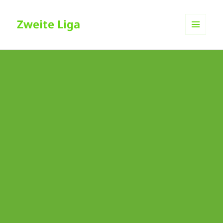
Zweite Liga
MENÜ
UND
WIDGETS