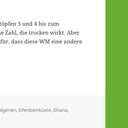
töpfen 3 und 4 bis zum
e Zahl, die trocken wirkt. Aber
dafür, dass diese WM eine andere
e als verborgenes Beben dieser WM
ter
Algerien
,
Elfenbeinküste
,
Ghana
,