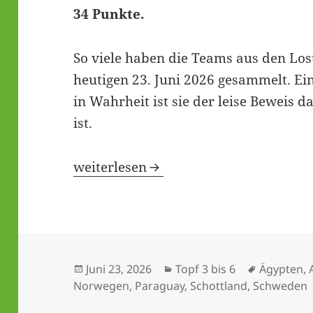
34 Punkte.
So viele haben die Teams aus den Los
heutigen 23. Juni 2026 gesammelt. Ein
in Wahrheit ist sie der leise Beweis 
ist.
Die Revolution der Kleinen: 34 Punkt
weiterlesen
Veröffentlicht
Kategorien
Schlagwör
Juni 23, 2026
Topf 3 bis 6
Ägypten
,
am
Norwegen
,
Paraguay
,
Schottland
,
Schweden