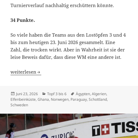
Turnierverlauf nachhaltig erschüttern könnte.
34 Punkte.
So viele haben die Teams aus den Lostöpfen 3 und 4
bis zum heutigen 23. Juni 2026 gesammelt. Eine
Zahl, die trocken wirkt. Aber in Wahrheit ist sie der
leise Beweis dafür, dass diese WM eine andere ist.
Die Revolution der Kleinen: 34 Punkte als verborgenes 
weiterlesen
Veröffentlicht
Kategorien
Schlagwörter
Juni 23, 2026
Topf 3 bis 6
Ägypten
,
Algerien
,
am
Elfenbeinküste
,
Ghana
,
Norwegen
,
Paraguay
,
Schottland
,
Schweden