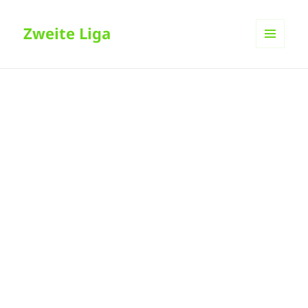
Zweite Liga
MENÜ
UND
WIDGETS