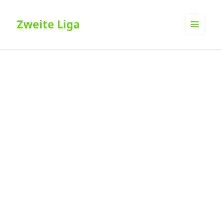
Zweite Liga
MENÜ
UND
WIDGETS