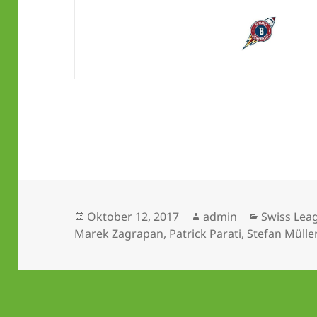
Veröffentlicht
Autor
Kategorie
Oktober 12, 2017
admin
Swiss Lea
am
Marek Zagrapan
,
Patrick Parati
,
Stefan Mülle