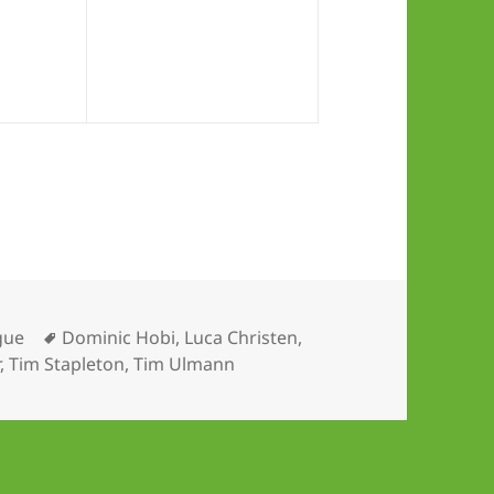
n
Schlagwörter
gue
Dominic Hobi
,
Luca Christen
,
r
,
Tim Stapleton
,
Tim Ulmann