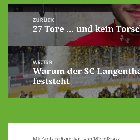
Beitrags-
Navigation
ZURÜCK
27 Tore … und kein Tors
Vorheriger
Beitrag:
WEITER
Warum der SC Langenthal
Nächster
feststeht
Beitrag:
Mit Stolz präsentiert von WordPress