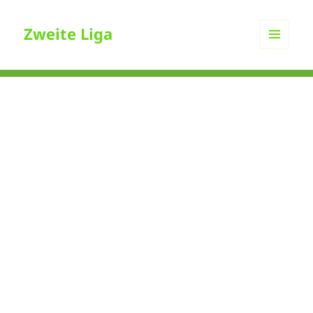
Zweite Liga
MENÜ
UND
WIDGETS