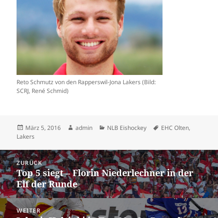
Reto Schmutz von den Rapperswil-Jona Lakers (Bild:
SCRJ, René Schmid)
Veröffentlicht
Autor
Kategorien
Schlagwörter
März 5, 2016
admin
NLB Eishockey
EHC Olten
,
am
Lakers
Beitrags-
ZURÜCK
Navigation
Top 5 siegt – Florin Niederlechner in der
Vorheriger
Elf der Runde
Beitrag:
WEITER