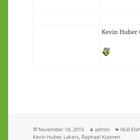
Kevin Huber 
Veröffentlicht
Autor
Kategor
November 18, 2015
admin
NLB Eis
am
Kevin Huber
,
Lakers
,
Raphael Kuonen