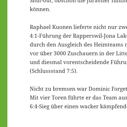
Shut-out, obschon die Jurassier fünfm
können.
Raphael Kuonen lieferte nicht nur zw
4:1-Führung der Rapperswil-Jona Laker
durch den Ausgleich des Heimteams n
vor über 3000 Zuschauern in der Litte
und diesmal vorentscheidende Führun
(Schlussstand 7:5).
Nicht zu bremsen war Dominic Forge
Mit vier Toren führte er das Team a
6:4-Sieg über einen wacker kämpfen