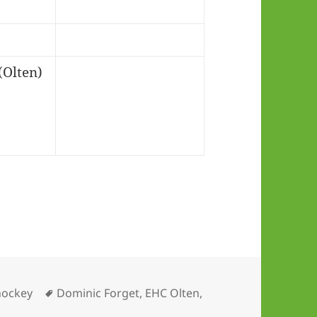
(Olten)
ien
Schlagwörter
hockey
Dominic Forget
,
EHC Olten
,