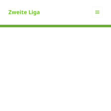
Zweite Liga
MENÜ
UND
WIDGETS