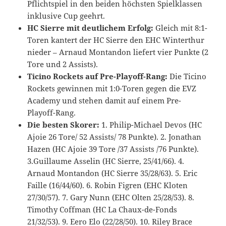
Pflichtspiel in den beiden höchsten Spielklassen
inklusive Cup geehrt.
HC Sierre mit deutlichem Erfolg:
Gleich mit 8:1-
Toren kantert der HC Sierre den EHC Winterthur
nieder – Arnaud Montandon liefert vier Punkte (2
Tore und 2 Assists).
Ticino Rockets auf Pre-Playoff-Rang:
Die Ticino
Rockets gewinnen mit 1:0-Toren gegen die EVZ
Academy und stehen damit auf einem Pre-
Playoff-Rang.
Die besten Skorer:
1. Philip-Michael Devos (HC
Ajoie 26 Tore/ 52 Assists/ 78 Punkte). 2. Jonathan
Hazen (HC Ajoie 39 Tore /37 Assists /76 Punkte).
3.Guillaume Asselin (HC Sierre, 25/41/66). 4.
Arnaud Montandon (HC Sierre 35/28/63). 5. Eric
Faille (16/44/60). 6. Robin Figren (EHC Kloten
27/30/57). 7. Gary Nunn (EHC Olten 25/28/53). 8.
Timothy Coffman (HC La Chaux-de-Fonds
21/32/53). 9. Eero Elo (22/28/50). 10. Riley Brace