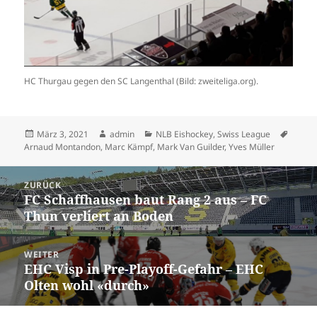
HC Thurgau gegen den SC Langenthal (Bild: zweiteliga.org).
Veröffentlicht
Autor
Kategorien
Schla
März 3, 2021
admin
NLB Eishockey
,
Swiss League
am
Arnaud Montandon
,
Marc Kämpf
,
Mark Van Guilder
,
Yves Müller
Beitrags-
ZURÜCK
Navigation
FC Schaffhausen baut Rang 2 aus – FC
Vorheriger
Thun verliert an Boden
Beitrag:
WEITER
EHC Visp in Pre-Playoff-Gefahr – EHC
Nächster
Olten wohl «durch»
Beitrag: