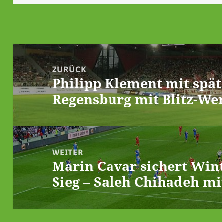
Beitrags-
Navigation
ZURÜCK
Philipp Klement mit spät
Vorheriger
Regensburg mit Blitz-We
Beitrag:
WEITER
Marin Cavar sichert Win
Nächster
Sieg – Saleh Chihadeh mi
Beitrag: