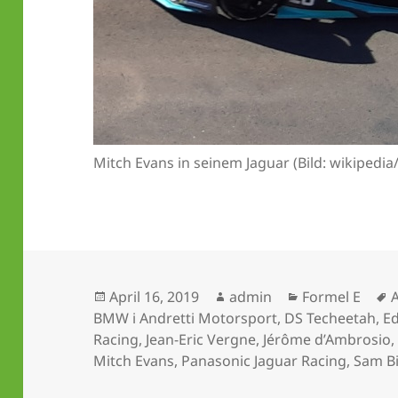
Mitch Evans in seinem Jaguar (Bild: wikiped
Veröffentlicht
Autor
Kategorien
S
April 16, 2019
admin
Formel E
am
BMW i Andretti Motorsport
,
DS Techeetah
,
E
Racing
,
Jean-Eric Vergne
,
Jérôme d’Ambrosio
Mitch Evans
,
Panasonic Jaguar Racing
,
Sam B