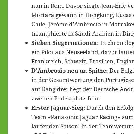
nun in Rom. Davor siegte Jean-Eric V
Mortara gewann in Hongkong, Lucas d
Chile, Jérôme d’Ambrosio in Marrakes
triumphierte in Saudi-Arabien in Diri
Sieben Siegernationen:
In chronolo
ein Pilot aus Neuseeland, davor laut
Frankreich, Schweiz, Brasilien, Engla
D’Ambrosio neu an Spitze:
Der Belg
in der Gesamtwertung den Portugiesen
auf Rang drei liegt der Deutsche Andr
zweiten Podestplatz fuhr.
Erster Jaguar-Sieg:
Durch den Erfolg
Team «Panasonic Jaguar Racing» zum e
laufenden Saison. In der Teamwertung