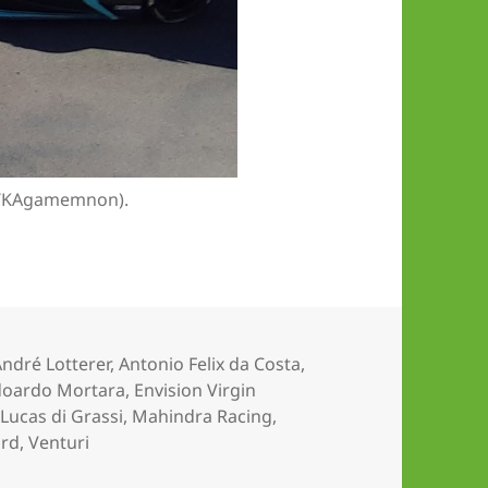
ia/KAgamemnon).
chlagwörter
André Lotterer
,
Antonio Felix da Costa
,
doardo Mortara
,
Envision Virgin
,
Lucas di Grassi
,
Mahindra Racing
,
ird
,
Venturi