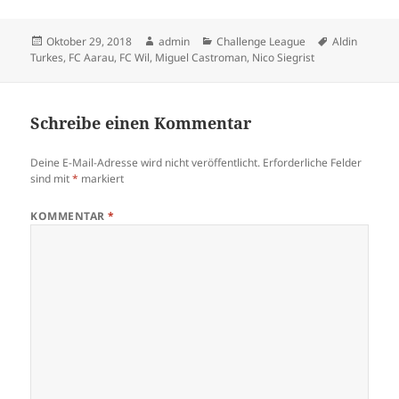
Veröffentlicht
Autor
Kategorien
Schlagwörter
Oktober 29, 2018
admin
Challenge League
Aldin
am
Turkes
,
FC Aarau
,
FC Wil
,
Miguel Castroman
,
Nico Siegrist
Schreibe einen Kommentar
Deine E-Mail-Adresse wird nicht veröffentlicht.
Erforderliche Felder
sind mit
*
markiert
KOMMENTAR
*