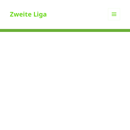
Zweite Liga
MENÜ
UND
WIDGETS