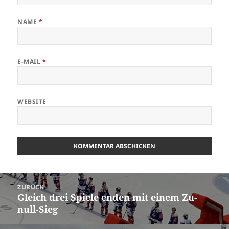
NAME
*
E-MAIL
*
WEBSITE
Beitrags-
ZURÜCK
Navigation
Gleich drei Spiele enden mit einem Zu-
Vorheriger
null-Sieg
Beitrag: