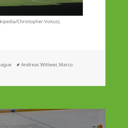
kipedia/Christopher Voitus).
Schlagwörter
eague
Andreas Wittwer
,
Marco