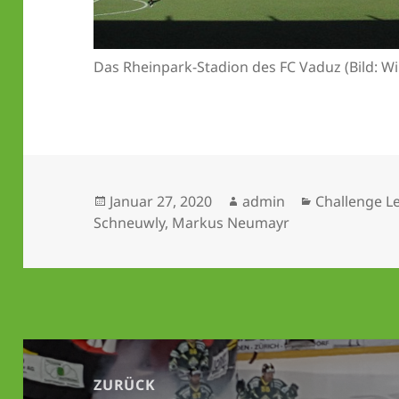
Das Rheinpark-Stadion des FC Vaduz (Bild: Wi
Veröffentlicht
Autor
Kategorien
Januar 27, 2020
admin
Challenge L
am
Schneuwly
,
Markus Neumayr
Beitrags-
Navigation
ZURÜCK