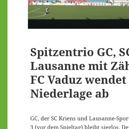
Spitzentrio GC, S
Lausanne mit Zäh
FC Vaduz wendet 
Niederlage ab
GC, der SC Kriens und Lausanne-Sport 
3 (vor dem Spieltag) bleibt sieglos. D