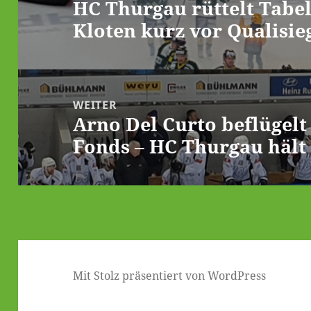
HC Thurgau rüttelt Tabe
Vorheriger
Kloten kurz vor Qualisie
Beitrag:
WEITER
Arno Del Curto beflügelt
Nächster
Fonds – HC Thurgau hält 
Beitrag:
Mit Stolz präsentiert von WordPress