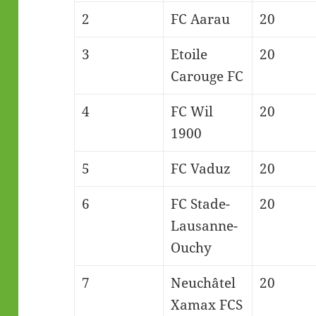
2
FC Aarau
20
3
Etoile
20
Carouge FC
4
FC Wil
20
1900
5
FC Vaduz
20
6
FC Stade-
20
Lausanne-
Ouchy
7
Neuchâtel
20
Xamax FCS