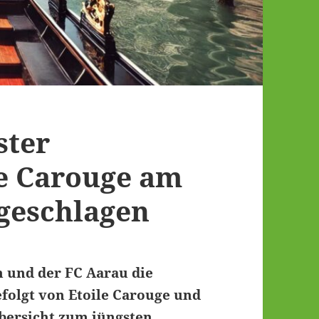
ster
le Carouge am
geschlagen
 und der FC Aarau die
efolgt von Etoile Carouge und
Übersicht zum jüngsten