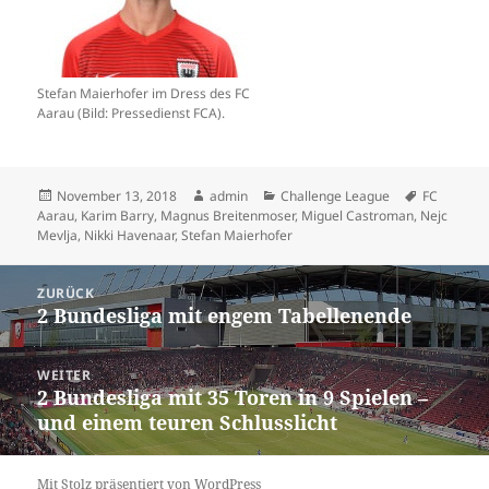
Stefan Maierhofer im Dress des FC
Aarau (Bild: Pressedienst FCA).
Veröffentlicht
Autor
Kategorien
Schlagwör
November 13, 2018
admin
Challenge League
FC
am
Aarau
,
Karim Barry
,
Magnus Breitenmoser
,
Miguel Castroman
,
Nejc
Mevlja
,
Nikki Havenaar
,
Stefan Maierhofer
Beitrags-
ZURÜCK
Navigation
2 Bundesliga mit engem Tabellenende
Vorheriger
Beitrag:
WEITER
2 Bundesliga mit 35 Toren in 9 Spielen –
Nächster
und einem teuren Schlusslicht
Beitrag:
Mit Stolz präsentiert von WordPress