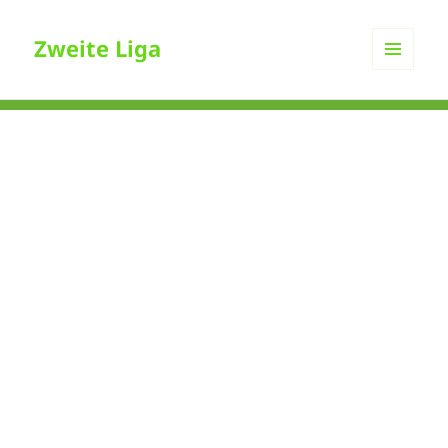
Zweite Liga
MENÜ
UND
WIDGETS