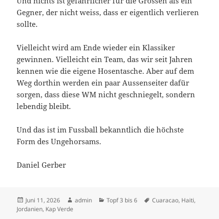
Und nichts ist gefährlicher für die Grossen als ein
Gegner, der nicht weiss, dass er eigentlich verlieren
sollte.
Vielleicht wird am Ende wieder ein Klassiker
gewinnen. Vielleicht ein Team, das wir seit Jahren
kennen wie die eigene Hosentasche. Aber auf dem
Weg dorthin werden ein paar Aussenseiter dafür
sorgen, dass diese WM nicht geschniegelt, sondern
lebendig bleibt.
Und das ist im Fussball bekanntlich die höchste
Form des Ungehorsams.
Daniel Gerber
Veröffentlicht
Autor
Kategorien
Schlagwörter
Juni 11, 2026
admin
Topf 3 bis 6
Cuaracao
,
Haiti
,
am
Jordanien
,
Kap Verde