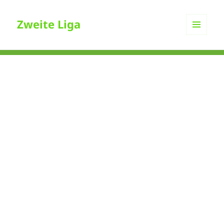
Zweite Liga
MENÜ
UND
WIDGETS