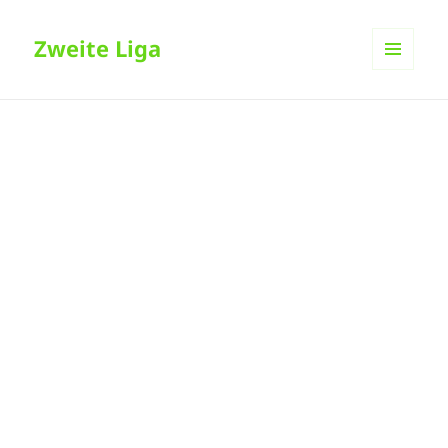
Zweite Liga
MENÜ
UND
WIDGETS