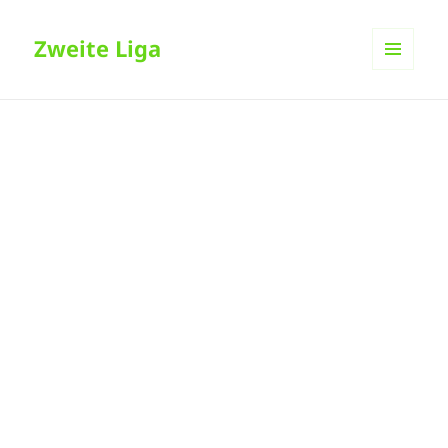
Zweite Liga
MENÜ
UND
WIDGETS