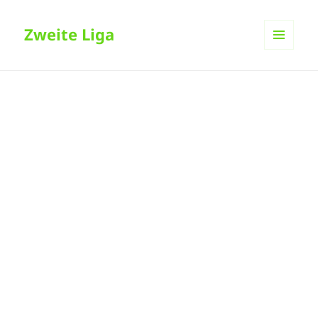
Zweite Liga
MENÜ
UND
WIDGETS