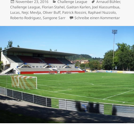
Veröffentlicht
Kategorien
Schlagwörter
November 23, 2016
Challenge League
Arnaud Bühler
,
am
Challenge League
,
Florian Stahel
,
Gaëtan Karlen
,
Joel Kiassumbua
,
Lucas
,
Nejc Mevlja
,
Oliver Buff
,
Patrick Rossini
,
Raphael Nuzzolo
,
zu FCZ 
Roberto Rodriguez
,
Sangone Sarr
Schreibe einen Kommentar