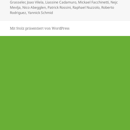
am
Grasseler
,
Joao Vilela
,
Liassine Cadamuro
,
Mickael Facchinetti
,
Nejc
Mevlja
,
Nico Abegglen
,
Patrick Rossini
,
Raphael Nuzzolo
,
Roberto
Rodriguez
,
Yannick Schmid
Mit Stolz präsentiert von WordPress