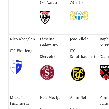
(FC Aarau)
Zürich)
Nico Abegglen
Liassine
Joao Vilela
Raph
Cadamuro
Nuzz
(FC Wohlen)
(FC
(Servette)
Schaffhausen)
(Xam
Mickaël
Nejc Mevlja
Alain Nef
Yann
Facchinetti
Schm