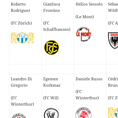
Roberto
Gianluca
Hélios Sessolo
Séba
Rodriguez
Frontino
Wüth
(Le Mont)
(FC Zürich)
(FC
(FC 
Schaffhausen)
Leandro Di
Egemen
Daniele Russo
Cédri
Gregorio
Korkmaz
Brun
(FC
(FC
(FC Wil)
Winterthur)
(FC Z
Winterthur)