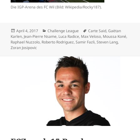
Die IGP-Arena des FC Wil (Bild: Wikipedia/Rocky187).
Veröffentlicht
Kategorien
Schlagwörter
April 4, 2017
Challenge League
Carte Said
,
Gaëtan
am
Karlen
,
Jean-Pierre Nsame
,
Luca Radice
,
Max Veloso
,
Moussa Koné
,
Raphael Nuzzolo
,
Roberto Rodriguez
,
Samir Fazli
,
Steven Lang
,
Zoran Josipovic