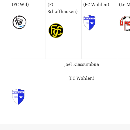
(FC Wil)
(FC
(FC Wohlen)
(Le 
Schaffhausen)
Joel Kiassumbua
(FC Wohlen)