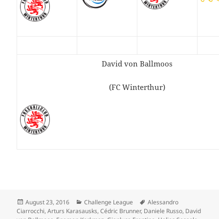
David von Ballmoos
(FC Winterthur)
Veröffentlicht
Kategorien
Schlagwörter
August 23, 2016
Challenge League
Alessandro
am
Ciarrocchi
,
Arturs Karasausks
,
Cédric Brunner
,
Daniele Russo
,
David