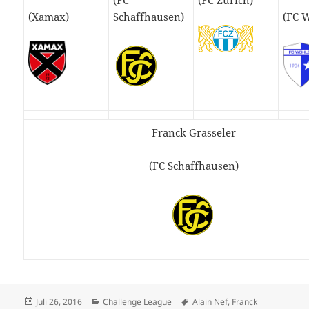
(FC
(FC Zürich)
(Xamax)
Schaffhausen)
(FC 
Franck Grasseler
(FC Schaffhausen)
Veröffentlicht
Kategorien
Schlagwörter
Juli 26, 2016
Challenge League
Alain Nef
,
Franck