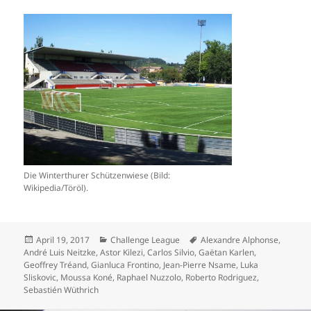
Die Winterthurer Schützenwiese (Bild:
Wikipedia/Töröl).
Veröffentlicht
Kategorien
Schlagwörter
April 19, 2017
Challenge League
Alexandre Alphonse
,
am
André Luis Neitzke
,
Astor Kilezi
,
Carlos Silvio
,
Gaëtan Karlen
,
Geoffrey Tréand
,
Gianluca Frontino
,
Jean-Pierre Nsame
,
Luka
Sliskovic
,
Moussa Koné
,
Raphael Nuzzolo
,
Roberto Rodriguez
,
Sebastién Wüthrich