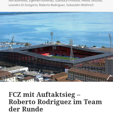
von Ballmoos
,
Egemen Korkmaz
,
Gianluca Frontino
,
Helios Sessolo
,
Leandro Di Gregorio
,
Roberto Rodriguez
,
Sebastién Wüthrich
FCZ mit Auftaktsieg –
Roberto Rodriguez im Team
der Runde