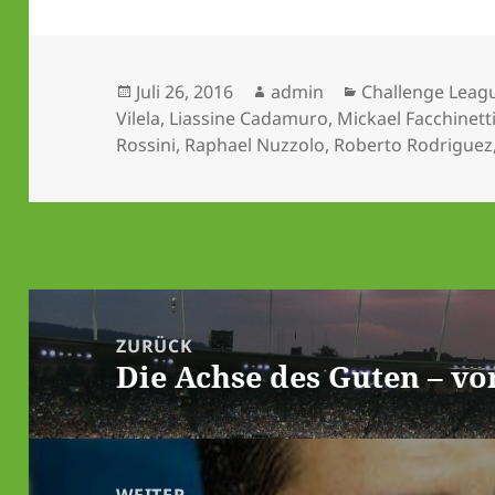
Veröffentlicht
Autor
Kategorien
Juli 26, 2016
admin
Challenge Leag
am
Vilela
,
Liassine Cadamuro
,
Mickael Facchinett
Rossini
,
Raphael Nuzzolo
,
Roberto Rodriguez
Beitrags-
Navigation
ZURÜCK
Die Achse des Guten – vo
Vorheriger
Beitrag: