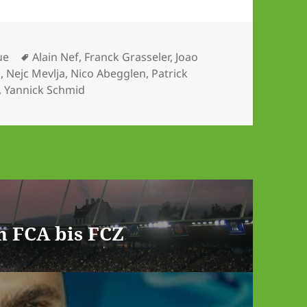
Schlagwörter
ue
Alain Nef
,
Franck Grasseler
,
Joao
i
,
Nejc Mevlja
,
Nico Abegglen
,
Patrick
,
Yannick Schmid
n FCA bis FCZ