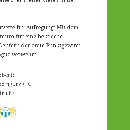
ervette für Aufregung: Mit dem
amuro für eine hektische
 Genfern der erste Punktgewinn
eague verwehrt.
oberto
odriguez (FC
ürich)