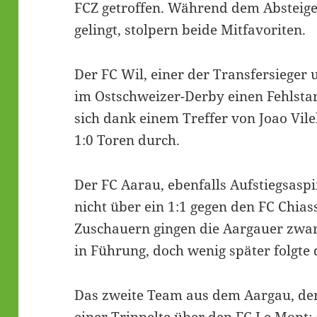
FCZ getroffen. Während dem Absteiger
gelingt, stolpern beide Mitfavoriten.
Der FC Wil, einer der Transfersieger u
im Ostschweizer-Derby einen Fehlstar
sich dank einem Treffer von Joao Vile
1:0 Toren durch.
Der FC Aarau, ebenfalls Aufstiegsasp
nicht über ein 1:1 gegen den FC Chias
Zuschauern gingen die Aargauer zwar 
in Führung, doch wenig später folgte d
Das zweite Team aus dem Aargau, der 
einer Trippelte über den FC Le Mont; a