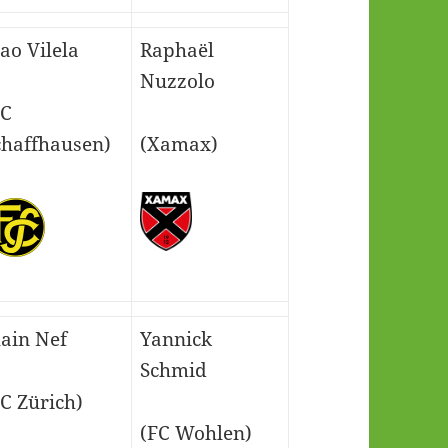
ao Vilela
Raphaël
Nuzzolo
FC
chaffhausen)
(Xamax)
lain Nef
Yannick
Schmid
FC Zürich)
(FC Wohlen)