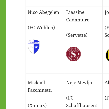
Nico Abegglen
Liassine
Jo
Cadamuro
(FC Wohlen)
(
(Servette)
S
Mickaël
Nejc Mevlja
A
Facchinetti
(FC
(
(Xamax)
Schaffhausen)