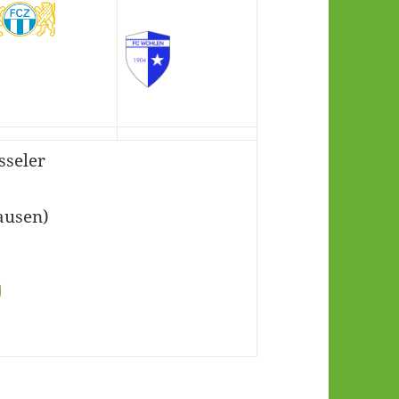
sseler
ausen)