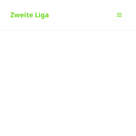
Zweite Liga
MENÜ
UND
WIDGETS