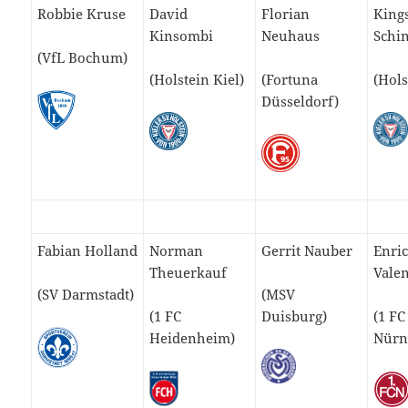
Robbie Kruse
David
Florian
King
Kinsombi
Neuhaus
Schi
(VfL Bochum)
(Holstein Kiel)
(Fortuna
(Hols
Düsseldorf)
Fabian Holland
Norman
Gerrit Nauber
Enri
Theuerkauf
Valen
(SV Darmstadt)
(MSV
(1 FC
Duisburg)
(1 FC
Heidenheim)
Nürn