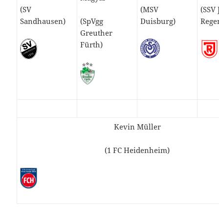
(SV
(MSV
(SSV
Sandhausen)
(SpVgg
Duisburg)
Rege
Greuther
Fürth)
Kevin Müller
(1 FC Heidenheim)