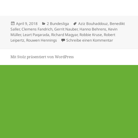
Veröffentlicht
Kategorien
Schlagwörter
April 9, 2018
2 Bundesliga
Aziz Bouhaddouz
,
Benedikt
am
Saller
,
Clemens Fandrich
,
Gerrit Nauber
,
Hanno Behrens
,
Kevin
Müller
,
Leart Paqarada
,
Richard Magyar
,
Robbie Kruse
,
Robert
zu 2 Bundeslig
Leipertz
,
Rouwen Hennings
Schreibe einen Kommentar
Mit Stolz präsentiert von WordPress