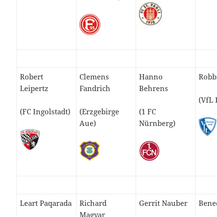
Robert
Clemens
Hanno
Robb
Leipertz
Fandrich
Behrens
(VfL
(FC Ingolstadt)
(Erzgebirge
(1 FC
Aue)
Nürnberg)
Leart Paqarada
Richard
Gerrit Nauber
Bened
Magyar