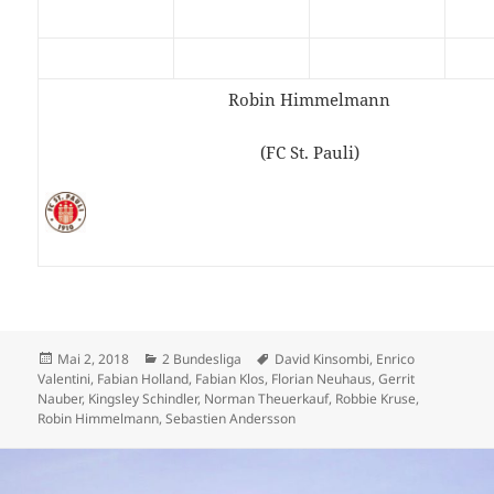
Robin Himmelmann
(FC St. Pauli)
Veröffentlicht
Kategorien
Schlagwörter
Mai 2, 2018
2 Bundesliga
David Kinsombi
,
Enrico
am
Valentini
,
Fabian Holland
,
Fabian Klos
,
Florian Neuhaus
,
Gerrit
Nauber
,
Kingsley Schindler
,
Norman Theuerkauf
,
Robbie Kruse
,
Robin Himmelmann
,
Sebastien Andersson