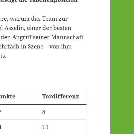
ierre, warum das Team zur
 Asselin, einer der besten
e den Angriff seiner Mannschaft
ehrfach in Szene – von ihm
ts.
unkte
Tordifferenz
7
8
4
11