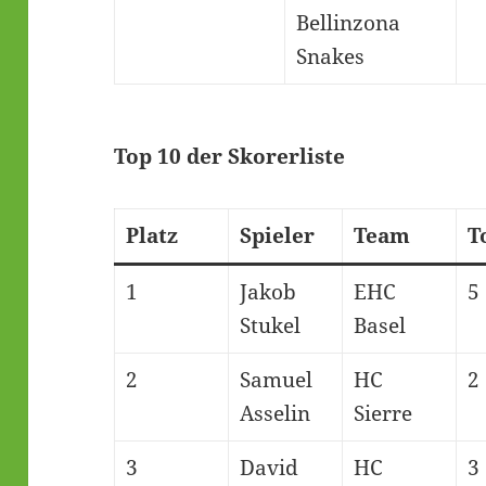
Bellinzona
Snakes
Top 10 der Skorerliste
Platz
Spieler
Team
T
1
Jakob
EHC
5
Stukel
Basel
2
Samuel
HC
2
Asselin
Sierre
3
David
HC
3