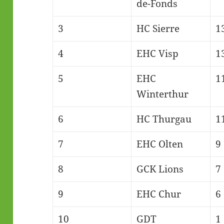
de-Fonds
3
HC Sierre
1
4
EHC Visp
1
5
EHC
1
Winterthur
6
HC Thurgau
1
7
EHC Olten
9
8
GCK Lions
7
9
EHC Chur
6
10
GDT
1