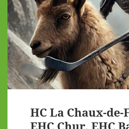
HC La Chaux-de-
EHC Chur, EHC B