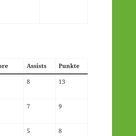
ore
Assists
Punkte
8
13
7
9
5
8