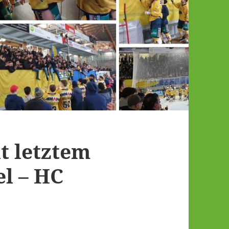
t letztem
el – HC