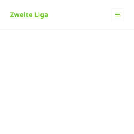
Zweite Liga
MENÜ
UND
WIDGETS